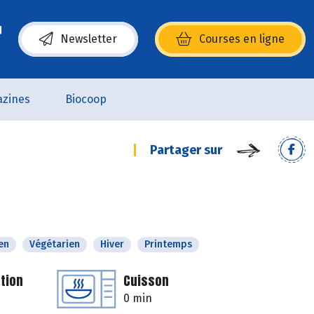
Newsletter
Courses en ligne
(s’ouvre dans une nouvelle fenêtre)
zines
Biocoop
Partager sur
en
Végétarien
Hiver
Printemps
tion
Cuisson
0 min