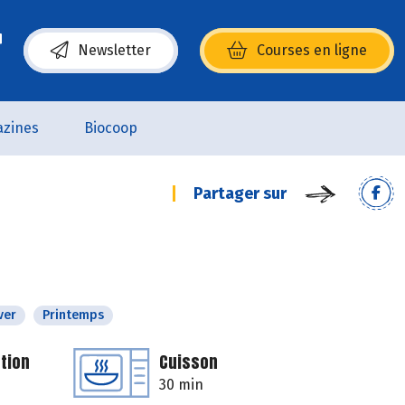
Newsletter
Courses en ligne
(s’ouvre dans une nouvelle fenêtre)
zines
Biocoop
Partager sur
ver
Printemps
tion
Cuisson
30 min