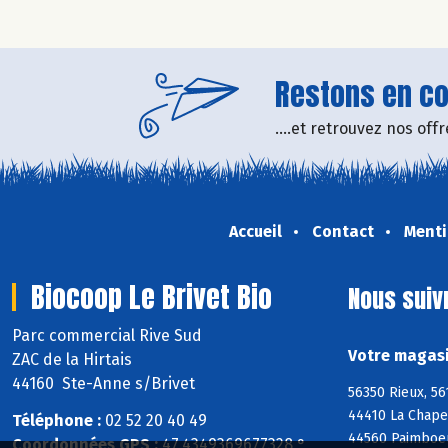
Restons en con
....et retrouvez nos of
Accueil
Contact
Menti
Biocoop Le Brivet Bio
Nous suiv
Parc commercial Rive Sud
Votre magasi
ZAC de la Hirtais
44160 Ste-Anne s/Brivet
56350 Rieux, 56
44410 La Chape
Téléphone :
02 52 20 40 49
44560 Paimboeu
Coordonnées GPS :
47,4349369677328 ° ,