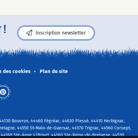
 !
Inscription newsletter
n des cookies
Plan du site
c, 44130 Bouvron, 44460 Fégréac, 44630 Plessé, 44410 Herbignac,
etagne, 44550 St-Malo-de-Guersac, 44570 Trignac, 44560 Corsept,
 44160 Ste-Anne s/Brivet, 44160 Ste-Reine-de-Bretagne, 44530