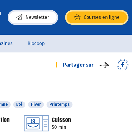
Newsletter
Courses en ligne
(s’ouvre dans une nouvelle fenêtre)
zines
Biocoop
Partager sur
omne
Eté
Hiver
Printemps
tion
Cuisson
50 min