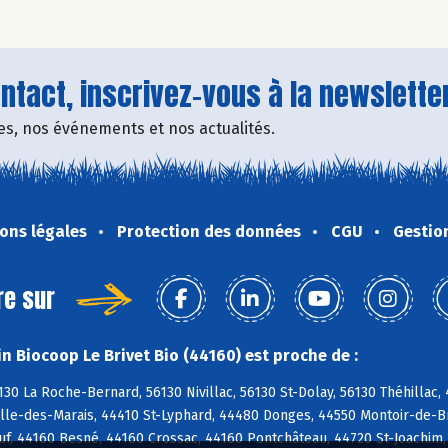
tact, inscrivez-vous à la newsletter
fres, nos événements et nos actualités.
ons légales
Protection des données
CGU
Gestio
re sur
n Biocoop Le Brivet Bio (44160) est proche de :
130 La Roche-Bernard, 56130 Nivillac, 56130 St-Dolay, 56130 Théhilla
lle-des-Marais, 44410 St-Lyphard, 44480 Donges, 44550 Montoir-de-Br
f, 44160 Besné, 44160 Crossac, 44160 Pontchâteau, 44720 St-Joachim,