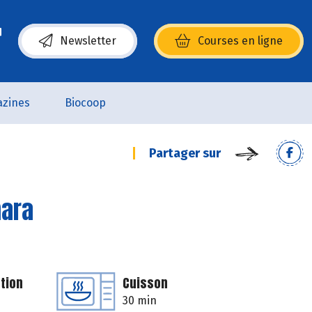
Newsletter
Courses en ligne
(s’ouvre dans une nouvelle fenêtre)
zines
Biocoop
Partager sur
mara
tion
Cuisson
30 min