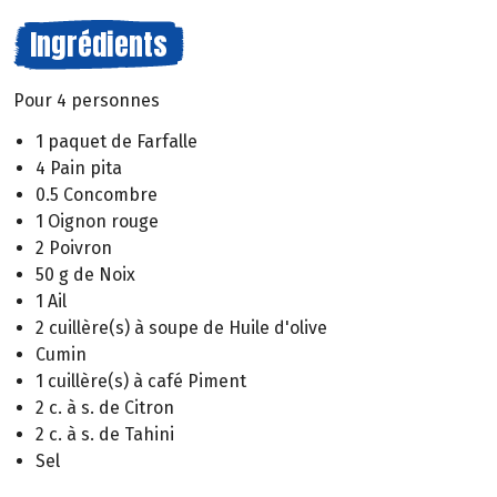
Ingrédients
Pour 4 personnes
1 paquet de Farfalle
4 Pain pita
0.5 Concombre
1 Oignon rouge
2 Poivron
50 g de Noix
1 Ail
2 cuillère(s) à soupe de Huile d'olive
Cumin
1 cuillère(s) à café Piment
2 c. à s. de Citron
2 c. à s. de Tahini
Sel