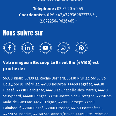
Téléphone :
02 52 20 40 49
Coordonnées GPS :
47,4349369677328 ° ,
-2,07225649626465 °
Nous suivre sur
Votre magasin Biocoop Le Brivet Bio (44160) est
proche de :
56350 Rieux, 56130 La Roche-Bernard, 56130 Nivillac, 56130 St-
Dolay, 56130 Théhillac, 44130 Bouvron, 44460 Fégréac, 44630
Plessé, 44410 Herbignac, 44410 La Chapelle-des-Marais, 44410
St-Lyphard, 44480 Donges, 44550 Montoir-de-Bretagne, 44550 St-
Malo-de-Guersac, 44570 Trignac, 44560 Corsept, 44560
Paimboeuf, 44160 Besné, 44160 Crossac, 44160 Pontchâteau,
44720 St-Joachim, 44160 Ste-Anne s/Brivet, 44160 Ste-Reine-de-