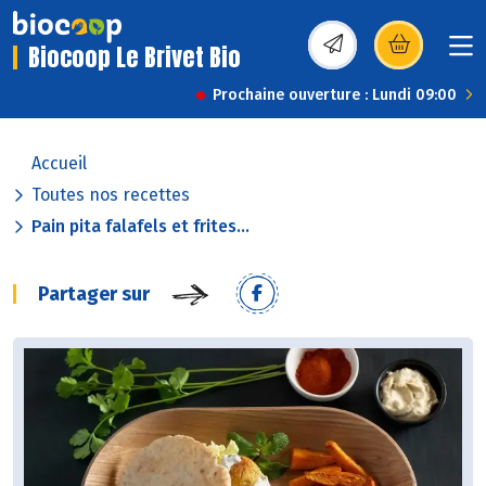
Biocoop Le Brivet Bio
(s’ouvre dans une nou
Prochaine ouverture : Lundi 09:00
Accueil
Toutes nos recettes
Pain pita falafels et frites...
Partager sur