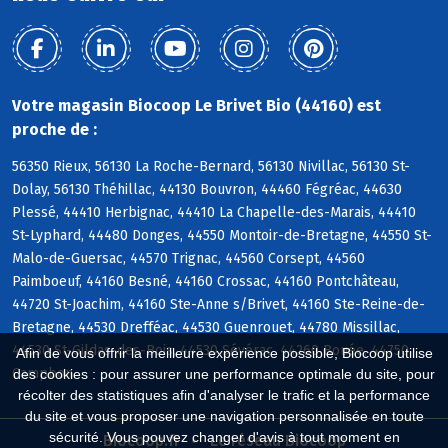
Votre magasin Biocoop Le Brivet Bio (44160) est
proche de :
56350 Rieux, 56130 La Roche-Bernard, 56130 Nivillac, 56130 St-
Dolay, 56130 Théhillac, 44130 Bouvron, 44460 Fégréac, 44630
Plessé, 44410 Herbignac, 44410 La Chapelle-des-Marais, 44410
St-Lyphard, 44480 Donges, 44550 Montoir-de-Bretagne, 44550 St-
Malo-de-Guersac, 44570 Trignac, 44560 Corsept, 44560
Paimboeuf, 44160 Besné, 44160 Crossac, 44160 Pontchâteau,
44720 St-Joachim, 44160 Ste-Anne s/Brivet, 44160 Ste-Reine-de-
Bretagne, 44530 Drefféac, 44530 Guenrouet, 44780 Missillac,
44530 St-Gildas-des-Bois, 44530 Sévérac, 44260 Bouée, 44750
Afin de vous offrir la meilleure expérience possible, Biocoop utilise
Campbon
des cookies : pour assurer une performance optimale du site, pour
récolter des statistiques afin d'analyser le trafic et la performance
du site et vous proposer une navigation personnalisée en toute
sécurité. Vous pouvez changer d'avis à tout moment en
Biocoop.fr
Le réseau Biocoop