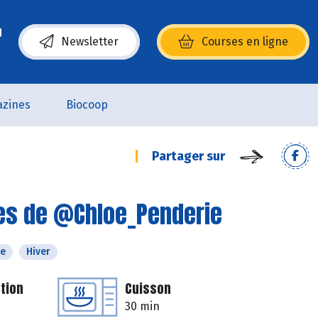
Newsletter
Courses en ligne
(s’ouvre dans une nouvelle fenêtre)
zines
Biocoop
Partager sur
tes de @Chloe_Penderie
e
Hiver
tion
Cuisson
30 min