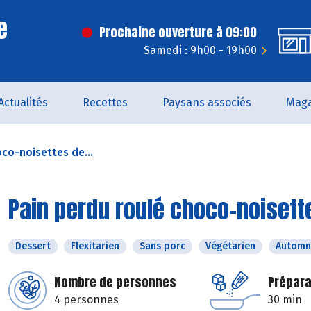
e
Prochaine ouverture à 09:00
Samedi : 9h00 - 19h00
Actualités
Recettes
Paysans associés
Maga
co-noisettes de...
Pain perdu roulé choco-noiset
Dessert
Flexitarien
Sans porc
Végétarien
Automn
Nombre de personnes
Prépara
4 personnes
30 min