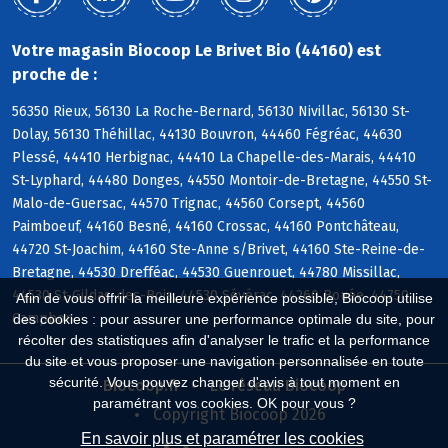
Votre magasin Biocoop Le Brivet Bio (44160) est
proche de :
56350 Rieux, 56130 La Roche-Bernard, 56130 Nivillac, 56130 St-
Dolay, 56130 Théhillac, 44130 Bouvron, 44460 Fégréac, 44630
Plessé, 44410 Herbignac, 44410 La Chapelle-des-Marais, 44410
St-Lyphard, 44480 Donges, 44550 Montoir-de-Bretagne, 44550 St-
Malo-de-Guersac, 44570 Trignac, 44560 Corsept, 44560
Paimboeuf, 44160 Besné, 44160 Crossac, 44160 Pontchâteau,
44720 St-Joachim, 44160 Ste-Anne s/Brivet, 44160 Ste-Reine-de-
Bretagne, 44530 Drefféac, 44530 Guenrouet, 44780 Missillac,
44530 St-Gildas-des-Bois, 44530 Sévérac, 44260 Bouée, 44750
Afin de vous offrir la meilleure expérience possible, Biocoop utilise
Campbon
des cookies : pour assurer une performance optimale du site, pour
récolter des statistiques afin d'analyser le trafic et la performance
du site et vous proposer une navigation personnalisée en toute
sécurité. Vous pouvez changer d'avis à tout moment en
Biocoop.fr
Le réseau Biocoop
paramétrant vos cookies. OK pour vous ?
Copyright Biocoop 2026
En savoir plus et paramétrer les cookies