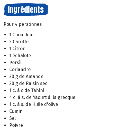
Ingrédients
Pour 4 personnes
1 Chou fleur
2 Carotte
1 Citron
1 échalote
Persil
Coriandre
20 g de Amande
20 g de Raisin sec
1 c. à c de Tahini
4 c. à s. de Yaourt à la grecque
1 c. à s. de Huile d'olive
Cumin
Sel
Poivre