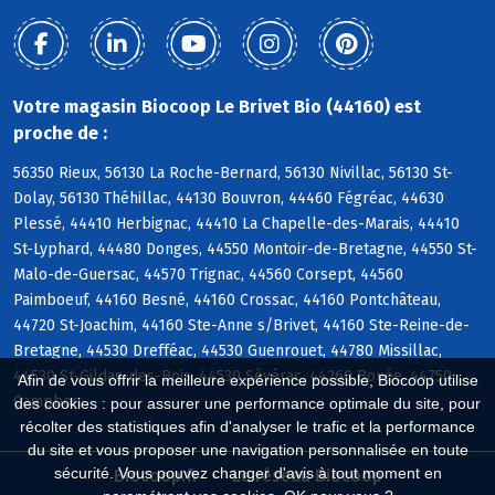
Votre magasin Biocoop Le Brivet Bio (44160) est
proche de :
56350 Rieux, 56130 La Roche-Bernard, 56130 Nivillac, 56130 St-
Dolay, 56130 Théhillac, 44130 Bouvron, 44460 Fégréac, 44630
Plessé, 44410 Herbignac, 44410 La Chapelle-des-Marais, 44410
St-Lyphard, 44480 Donges, 44550 Montoir-de-Bretagne, 44550 St-
Malo-de-Guersac, 44570 Trignac, 44560 Corsept, 44560
Paimboeuf, 44160 Besné, 44160 Crossac, 44160 Pontchâteau,
44720 St-Joachim, 44160 Ste-Anne s/Brivet, 44160 Ste-Reine-de-
Bretagne, 44530 Drefféac, 44530 Guenrouet, 44780 Missillac,
44530 St-Gildas-des-Bois, 44530 Sévérac, 44260 Bouée, 44750
Afin de vous offrir la meilleure expérience possible, Biocoop utilise
Campbon
des cookies : pour assurer une performance optimale du site, pour
récolter des statistiques afin d'analyser le trafic et la performance
du site et vous proposer une navigation personnalisée en toute
sécurité. Vous pouvez changer d'avis à tout moment en
Biocoop.fr
Le réseau Biocoop