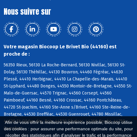
Nous suivre sur
Votre magasin Biocoop Le Brivet Bio (44160) est
proche de :
56350 Rieux, 56130 La Roche-Bernard, 56130 Nivillac, 56130 St-
Dolay, 56130 Théhillac, 44130 Bouvron, 44460 Fégréac, 44630
Plessé, 44410 Herbignac, 44410 La Chapelle-des-Marais, 44410
St-Lyphard, 44480 Donges, 44550 Montoir-de-Bretagne, 44550 St-
Malo-de-Guersac, 44570 Trignac, 44560 Corsept, 44560
Paimboeuf, 44160 Besné, 44160 Crossac, 44160 Pontchâteau,
44720 St-Joachim, 44160 Ste-Anne s/Brivet, 44160 Ste-Reine-de-
Bretagne, 44530 Drefféac, 44530 Guenrouet, 44780 Missillac,
44530 St-Gildas-des-Bois, 44530 Sévérac, 44260 Bouée, 44750
Afin de vous offrir la meilleure expérience possible, Biocoop utilise
Campbon
des cookies : pour assurer une performance optimale du site, pour
récolter des statistiques afin d'analyser le trafic et la performance