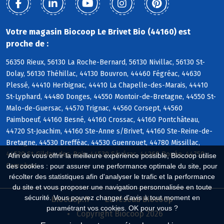
Votre magasin Biocoop Le Brivet Bio (44160) est
proche de :
56350 Rieux, 56130 La Roche-Bernard, 56130 Nivillac, 56130 St-
Dolay, 56130 Théhillac, 44130 Bouvron, 44460 Fégréac, 44630
Plessé, 44410 Herbignac, 44410 La Chapelle-des-Marais, 44410
St-Lyphard, 44480 Donges, 44550 Montoir-de-Bretagne, 44550 St-
Malo-de-Guersac, 44570 Trignac, 44560 Corsept, 44560
Paimboeuf, 44160 Besné, 44160 Crossac, 44160 Pontchâteau,
44720 St-Joachim, 44160 Ste-Anne s/Brivet, 44160 Ste-Reine-de-
Bretagne, 44530 Drefféac, 44530 Guenrouet, 44780 Missillac,
44530 St-Gildas-des-Bois, 44530 Sévérac, 44260 Bouée, 44750
Afin de vous offrir la meilleure expérience possible, Biocoop utilise
Campbon
des cookies : pour assurer une performance optimale du site, pour
récolter des statistiques afin d'analyser le trafic et la performance
du site et vous proposer une navigation personnalisée en toute
sécurité. Vous pouvez changer d'avis à tout moment en
Biocoop.fr
Le réseau Biocoop
paramétrant vos cookies. OK pour vous ?
Copyright Biocoop 2026