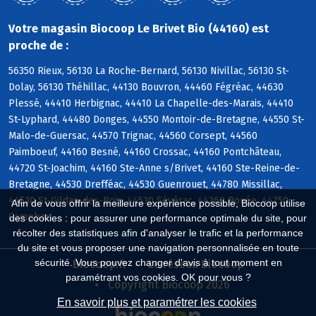
Votre magasin Biocoop Le Brivet Bio (44160) est
proche de :
56350 Rieux, 56130 La Roche-Bernard, 56130 Nivillac, 56130 St-
Dolay, 56130 Théhillac, 44130 Bouvron, 44460 Fégréac, 44630
Plessé, 44410 Herbignac, 44410 La Chapelle-des-Marais, 44410
St-Lyphard, 44480 Donges, 44550 Montoir-de-Bretagne, 44550 St-
Malo-de-Guersac, 44570 Trignac, 44560 Corsept, 44560
Paimboeuf, 44160 Besné, 44160 Crossac, 44160 Pontchâteau,
44720 St-Joachim, 44160 Ste-Anne s/Brivet, 44160 Ste-Reine-de-
Bretagne, 44530 Drefféac, 44530 Guenrouet, 44780 Missillac,
44530 St-Gildas-des-Bois, 44530 Sévérac, 44260 Bouée, 44750
Afin de vous offrir la meilleure expérience possible, Biocoop utilise
Campbon
des cookies : pour assurer une performance optimale du site, pour
récolter des statistiques afin d'analyser le trafic et la performance
du site et vous proposer une navigation personnalisée en toute
sécurité. Vous pouvez changer d'avis à tout moment en
Biocoop.fr
Le réseau Biocoop
paramétrant vos cookies. OK pour vous ?
Copyright Biocoop 2026
En savoir plus et paramétrer les cookies