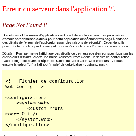
Erreur du serveur dans l'application '/'.
Page Not Found !!
Description :
Une erreur d'application s'est produite sur le serveur. Les paramètres
d'erreur personnalisés actuels pour cette application empêchent l'affichage à distance
des détails de l'erreur de l'application (pour des raisons de sécurité). Cependant, ils
peuvent être affichés par les navigateurs qui s'exécutent sur l'ordinateur serveur local.
Détails =
Pour permettre l'affichage des détails de ce message d'erreur spécifique sur les
ordinateurs distants, créez une balise <customErrors> dans un fichier de configuration
"web.config" situé dans le répertoire racine de l'application Web en cours. Attribuez
ensuite la valeur "off" à l'attribut "mode" de cette balise <customErrors>.
<!-- Fichier de configuration 
Web.Config -->

<configuration>

    <system.web>

        <customErrors 
mode="Off"/>

    </system.web>

</configuration>