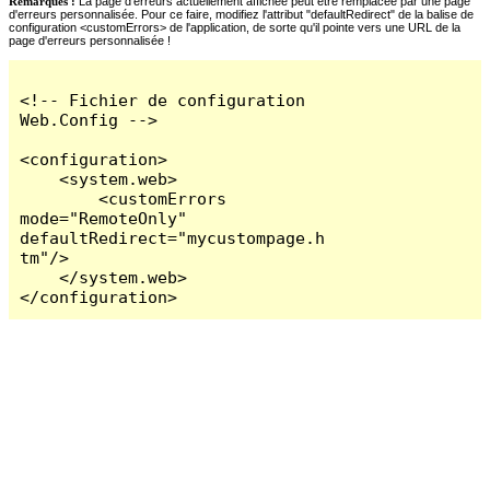
Remarques :
La page d'erreurs actuellement affichée peut être remplacée par une page
d'erreurs personnalisée. Pour ce faire, modifiez l'attribut "defaultRedirect" de la balise de
configuration <customErrors> de l'application, de sorte qu'il pointe vers une URL de la
page d'erreurs personnalisée !
<!-- Fichier de configuration 
Web.Config -->

<configuration>

    <system.web>

        <customErrors 
mode="RemoteOnly" 
defaultRedirect="mycustompage.h
tm"/>

    </system.web>

</configuration>