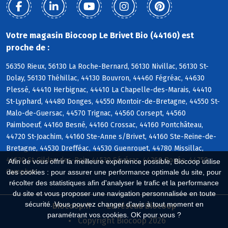
Votre magasin Biocoop Le Brivet Bio (44160) est
proche de :
56350 Rieux, 56130 La Roche-Bernard, 56130 Nivillac, 56130 St-
Dolay, 56130 Théhillac, 44130 Bouvron, 44460 Fégréac, 44630
Plessé, 44410 Herbignac, 44410 La Chapelle-des-Marais, 44410
St-Lyphard, 44480 Donges, 44550 Montoir-de-Bretagne, 44550 St-
Malo-de-Guersac, 44570 Trignac, 44560 Corsept, 44560
Paimboeuf, 44160 Besné, 44160 Crossac, 44160 Pontchâteau,
44720 St-Joachim, 44160 Ste-Anne s/Brivet, 44160 Ste-Reine-de-
Bretagne, 44530 Drefféac, 44530 Guenrouet, 44780 Missillac,
44530 St-Gildas-des-Bois, 44530 Sévérac, 44260 Bouée, 44750
Afin de vous offrir la meilleure expérience possible, Biocoop utilise
Campbon
des cookies : pour assurer une performance optimale du site, pour
récolter des statistiques afin d'analyser le trafic et la performance
du site et vous proposer une navigation personnalisée en toute
sécurité. Vous pouvez changer d'avis à tout moment en
Biocoop.fr
Le réseau Biocoop
paramétrant vos cookies. OK pour vous ?
Copyright Biocoop 2026