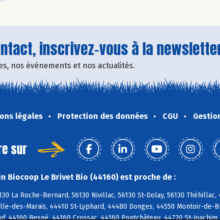
tact, inscrivez-vous à la newsletter
fres, nos événements et nos actualités.
ons légales
Protection des données
CGU
Gestio
re sur
n Biocoop Le Brivet Bio (44160) est proche de :
130 La Roche-Bernard, 56130 Nivillac, 56130 St-Dolay, 56130 Théhilla
lle-des-Marais, 44410 St-Lyphard, 44480 Donges, 44550 Montoir-de-Br
f, 44160 Besné, 44160 Crossac, 44160 Pontchâteau, 44720 St-Joachim,