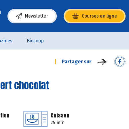
Newsletter
Courses en ligne
(s’ouvre dans une nouvelle fenêtre)
zines
Biocoop
Partager sur
ert chocolat
tion
Cuisson
25 min