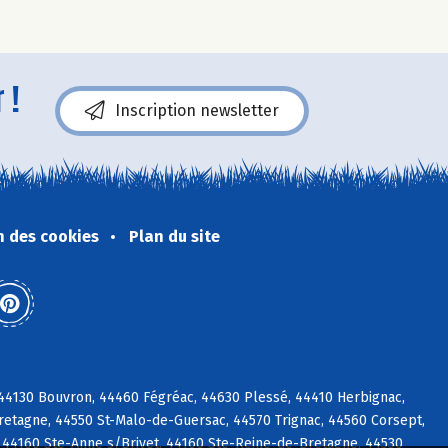
 !
Inscription newsletter
n des cookies
Plan du site
c, 44130 Bouvron, 44460 Fégréac, 44630 Plessé, 44410 Herbignac,
etagne, 44550 St-Malo-de-Guersac, 44570 Trignac, 44560 Corsept,
 44160 Ste-Anne s/Brivet, 44160 Ste-Reine-de-Bretagne, 44530