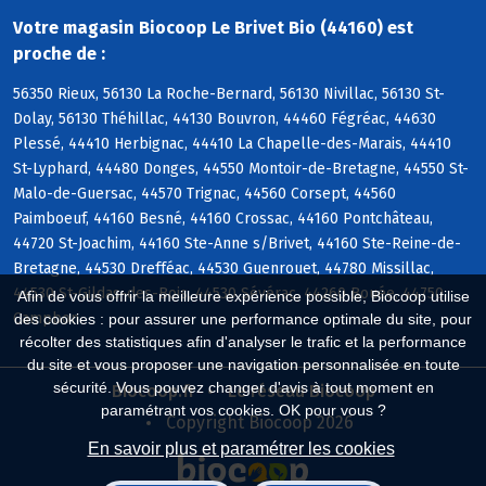
Votre magasin Biocoop Le Brivet Bio (44160) est
proche de :
56350 Rieux, 56130 La Roche-Bernard, 56130 Nivillac, 56130 St-
Dolay, 56130 Théhillac, 44130 Bouvron, 44460 Fégréac, 44630
Plessé, 44410 Herbignac, 44410 La Chapelle-des-Marais, 44410
St-Lyphard, 44480 Donges, 44550 Montoir-de-Bretagne, 44550 St-
Malo-de-Guersac, 44570 Trignac, 44560 Corsept, 44560
Paimboeuf, 44160 Besné, 44160 Crossac, 44160 Pontchâteau,
44720 St-Joachim, 44160 Ste-Anne s/Brivet, 44160 Ste-Reine-de-
Bretagne, 44530 Drefféac, 44530 Guenrouet, 44780 Missillac,
44530 St-Gildas-des-Bois, 44530 Sévérac, 44260 Bouée, 44750
Afin de vous offrir la meilleure expérience possible, Biocoop utilise
Campbon
des cookies : pour assurer une performance optimale du site, pour
récolter des statistiques afin d'analyser le trafic et la performance
du site et vous proposer une navigation personnalisée en toute
sécurité. Vous pouvez changer d'avis à tout moment en
Biocoop.fr
Le réseau Biocoop
paramétrant vos cookies. OK pour vous ?
Copyright Biocoop 2026
En savoir plus et paramétrer les cookies