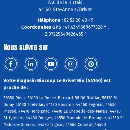
ZAC de la Hirtais
44160 Ste-Anne s/Brivet
Téléphone :
02 52 20 40 49
Coordonnées GPS :
47,4349369677328 ° ,
-2,07225649626465 °
Nous suivre sur
Votre magasin Biocoop Le Brivet Bio (44160) est
proche de :
56350 Rieux, 56130 La Roche-Bernard, 56130 Nivillac, 56130 St-
Dolay, 56130 Théhillac, 44130 Bouvron, 44460 Fégréac, 44630
Plessé, 44410 Herbignac, 44410 La Chapelle-des-Marais, 44410
St-Lyphard, 44480 Donges, 44550 Montoir-de-Bretagne, 44550 St-
Malo-de-Guersac, 44570 Trignac, 44560 Corsept, 44560