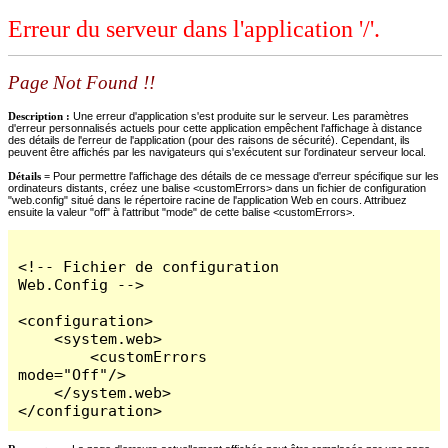
Erreur du serveur dans l'application '/'.
Page Not Found !!
Description :
Une erreur d'application s'est produite sur le serveur. Les paramètres
d'erreur personnalisés actuels pour cette application empêchent l'affichage à distance
des détails de l'erreur de l'application (pour des raisons de sécurité). Cependant, ils
peuvent être affichés par les navigateurs qui s'exécutent sur l'ordinateur serveur local.
Détails =
Pour permettre l'affichage des détails de ce message d'erreur spécifique sur les
ordinateurs distants, créez une balise <customErrors> dans un fichier de configuration
"web.config" situé dans le répertoire racine de l'application Web en cours. Attribuez
ensuite la valeur "off" à l'attribut "mode" de cette balise <customErrors>.
<!-- Fichier de configuration 
Web.Config -->

<configuration>

    <system.web>

        <customErrors 
mode="Off"/>

    </system.web>

</configuration>