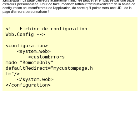
Remarques :
La page d'erreurs actuellement affichée peut être remplacée par une page
d'erreurs personnalisée. Pour ce faire, modifiez l'attribut "defaultRedirect" de la balise de
configuration <customErrors> de l'application, de sorte qu'il pointe vers une URL de la
page d'erreurs personnalisée !
<!-- Fichier de configuration 
Web.Config -->

<configuration>

    <system.web>

        <customErrors 
mode="RemoteOnly" 
defaultRedirect="mycustompage.h
tm"/>

    </system.web>

</configuration>