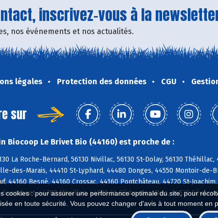
tact, inscrivez-vous à la newsletter
fres, nos événements et nos actualités.
ons légales
Protection des données
CGU
Gestio
re sur
n Biocoop Le Brivet Bio (44160) est proche de :
130 La Roche-Bernard, 56130 Nivillac, 56130 St-Dolay, 56130 Théhilla
lle-des-Marais, 44410 St-Lyphard, 44480 Donges, 44550 Montoir-de-Br
f, 44160 Besné, 44160 Crossac, 44160 Pontchâteau, 44720 St-Joachim,
0 Guenrouet, 44780 Missillac, 44530 St-Gildas-des-Bois, 44530 Sévér
es cookies : pour assurer une performance optimale du site, pour récolter
isée en toute sécurité. Vous pouvez changer d'avis à tout moment en 