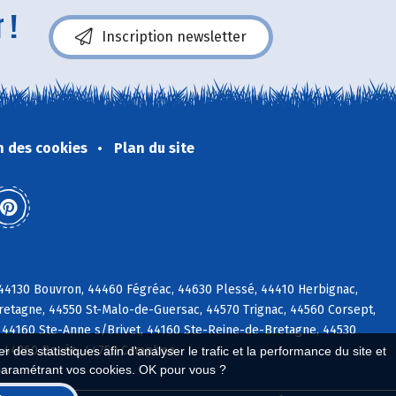
 !
Inscription newsletter
n des cookies
Plan du site
c, 44130 Bouvron, 44460 Fégréac, 44630 Plessé, 44410 Herbignac,
etagne, 44550 St-Malo-de-Guersac, 44570 Trignac, 44560 Corsept,
 44160 Ste-Anne s/Brivet, 44160 Ste-Reine-de-Bretagne, 44530
ac, 44260 Bouée, 44750 Campbon
 des statistiques afin d'analyser le trafic et la performance du site et
paramétrant vos cookies. OK pour vous ?