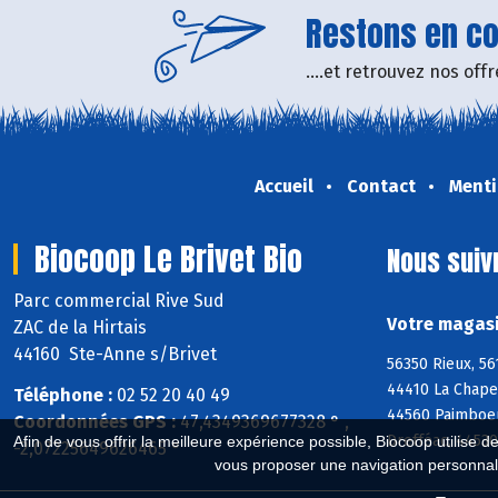
Restons en con
....et retrouvez nos of
Accueil
Contact
Menti
Biocoop Le Brivet Bio
Nous suiv
Parc commercial Rive Sud
Votre magasi
ZAC de la Hirtais
44160 Ste-Anne s/Brivet
56350 Rieux, 56
44410 La Chape
Téléphone :
02 52 20 40 49
44560 Paimboeu
Coordonnées GPS :
47,4349369677328 ° ,
Drefféac, 4453
Afin de vous offrir la meilleure expérience possible, Biocoop utilise d
-2,07225649626465 °
vous proposer une navigation personnal