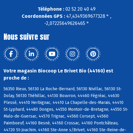
Téléphone :
02 52 20 40 49
Coordonnées GPS :
47,4349369677328 ° ,
-2,07225649626465 °
Nous suivre sur
Votre magasin Biocoop Le Brivet Bio (44160) est
proche de :
56350 Rieux, 56130 La Roche-Bernard, 56130 Nivillac, 56130 St-
Dolay, 56130 Théhillac, 44130 Bouvron, 44460 Fégréac, 44630
Plessé, 44410 Herbignac, 44410 La Chapelle-des-Marais, 44410
St-Lyphard, 44480 Donges, 44550 Montoir-de-Bretagne, 44550 St-
Malo-de-Guersac, 44570 Trignac, 44560 Corsept, 44560
Paimboeuf, 44160 Besné, 44160 Crossac, 44160 Pontchâteau,
44720 St-Joachim, 44160 Ste-Anne s/Brivet, 44160 Ste-Reine-de-