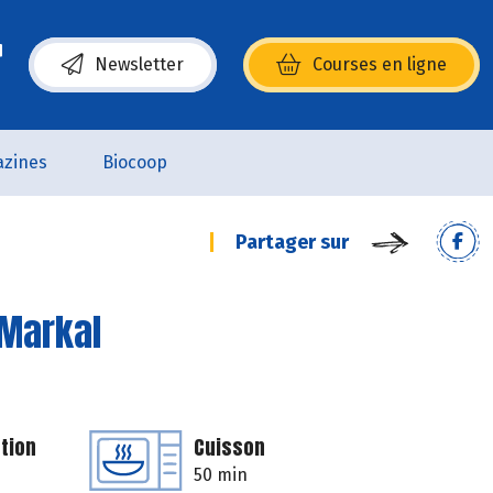
Newsletter
Courses en ligne
(s’ouvre dans une nouvelle fenêtre)
zines
Biocoop
Partager sur
 Markal
tion
Cuisson
50 min