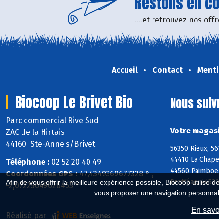
Restons en con
....et retrouvez nos of
Accueil
Contact
Menti
Biocoop Le Brivet Bio
Nous suiv
Parc commercial Rive Sud
Votre magasi
ZAC de la Hirtais
44160 Ste-Anne s/Brivet
56350 Rieux, 56
44410 La Chape
Téléphone :
02 52 20 40 49
44560 Paimboeu
Coordonnées GPS :
47,4349369677328 ° ,
Drefféac, 4453
Afin de vous offrir la meilleure expérience possible, Biocoop utilise d
-2,07225649626465 °
vous proposer une navigation personnal
En savoi
Réalisé par