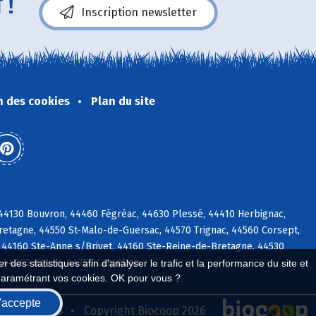
 !
Inscription newsletter
n des cookies
Plan du site
c, 44130 Bouvron, 44460 Fégréac, 44630 Plessé, 44410 Herbignac,
etagne, 44550 St-Malo-de-Guersac, 44570 Trignac, 44560 Corsept,
 44160 Ste-Anne s/Brivet, 44160 Ste-Reine-de-Bretagne, 44530
ac, 44260 Bouée, 44750 Campbon
 des statistiques afin d'analyser le trafic et la performance du site et
paramétrant vos cookies. OK pour vous ?
'accepte
seau Biocoop
Copyright Biocoop 2026