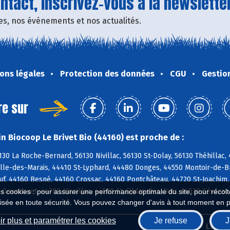
tact, inscrivez-vous à la newsletter
fres, nos événements et nos actualités.
ons légales
Protection des données
CGU
Gestio
re sur
n Biocoop Le Brivet Bio (44160) est proche de :
130 La Roche-Bernard, 56130 Nivillac, 56130 St-Dolay, 56130 Théhilla
lle-des-Marais, 44410 St-Lyphard, 44480 Donges, 44550 Montoir-de-Br
f, 44160 Besné, 44160 Crossac, 44160 Pontchâteau, 44720 St-Joachim,
0 Guenrouet, 44780 Missillac, 44530 St-Gildas-des-Bois, 44530 Sévér
es cookies : pour assurer une performance optimale du site, pour récolter
isée en toute sécurité. Vous pouvez changer d'avis à tout moment en 
r plus et paramétrer les cookies
Je refuse
J
Biocoop.fr
Le ré