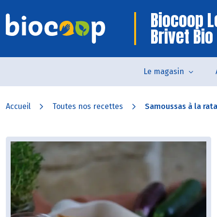
Biocoop L
Brivet Bio
Le magasin
Accueil
Toutes nos recettes
Samoussas à la ratat