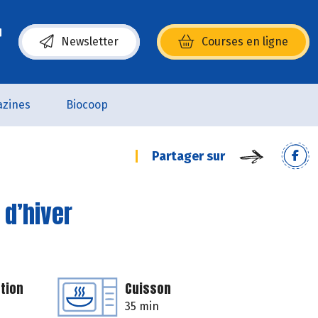
Newsletter
Courses en ligne
(s’ouvre dans une nouvelle fenêtre)
zines
Biocoop
Partager sur
 d’hiver
tion
Cuisson
35 min