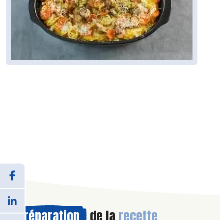
Préparation
de la
recette