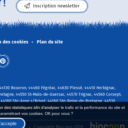
 !
Inscription newsletter
n des cookies
Plan du site
c, 44130 Bouvron, 44460 Fégréac, 44630 Plessé, 44410 Herbignac,
etagne, 44550 St-Malo-de-Guersac, 44570 Trignac, 44560 Corsept,
 44160 Ste-Anne s/Brivet, 44160 Ste-Reine-de-Bretagne, 44530
ac, 44260 Bouée, 44750 Campbon
 des statistiques afin d'analyser le trafic et la performance du site et
paramétrant vos cookies. OK pour vous ?
'accepte
seau Biocoop
Copyright Biocoop 2026