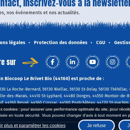
tact, inscrivez-vous à la newsletter
fres, nos événements et nos actualités.
ons légales
Protection des données
CGU
Gestio
re sur
n Biocoop Le Brivet Bio (44160) est proche de :
130 La Roche-Bernard, 56130 Nivillac, 56130 St-Dolay, 56130 Théhilla
lle-des-Marais, 44410 St-Lyphard, 44480 Donges, 44550 Montoir-de-Br
f, 44160 Besné, 44160 Crossac, 44160 Pontchâteau, 44720 St-Joachim,
0 Guenrouet, 44780 Missillac, 44530 St-Gildas-des-Bois, 44530 Sévér
es cookies : pour assurer une performance optimale du site, pour récolter
isée en toute sécurité. Vous pouvez changer d'avis à tout moment en 
r plus et paramétrer les cookies
Je refuse
J
Biocoop.fr
Le ré