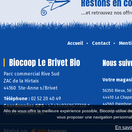
Restons en con
....et retrouvez nos of
Accueil
Contact
Menti
Biocoop Le Brivet Bio
Nous suiv
Parc commercial Rive Sud
Votre magasi
ZAC de la Hirtais
44160 Ste-Anne s/Brivet
56350 Rieux, 56
44410 La Chape
Téléphone :
02 52 20 40 49
44560 Paimboeu
Coordonnées GPS :
47,4349369677328 ° ,
Drefféac, 4453
Afin de vous offrir la meilleure expérience possible, Biocoop utilise d
-2,07225649626465 °
vous proposer une navigation personnal
En savoi
Réalisé par