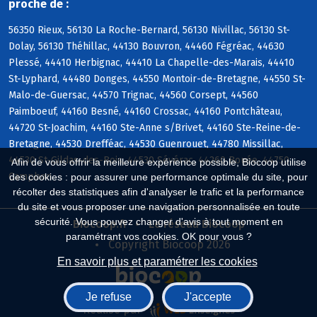
proche de :
56350 Rieux, 56130 La Roche-Bernard, 56130 Nivillac, 56130 St-
Dolay, 56130 Théhillac, 44130 Bouvron, 44460 Fégréac, 44630
Plessé, 44410 Herbignac, 44410 La Chapelle-des-Marais, 44410
St-Lyphard, 44480 Donges, 44550 Montoir-de-Bretagne, 44550 St-
Malo-de-Guersac, 44570 Trignac, 44560 Corsept, 44560
Paimboeuf, 44160 Besné, 44160 Crossac, 44160 Pontchâteau,
44720 St-Joachim, 44160 Ste-Anne s/Brivet, 44160 Ste-Reine-de-
Bretagne, 44530 Drefféac, 44530 Guenrouet, 44780 Missillac,
44530 St-Gildas-des-Bois, 44530 Sévérac, 44260 Bouée, 44750
Afin de vous offrir la meilleure expérience possible, Biocoop utilise
Campbon
des cookies : pour assurer une performance optimale du site, pour
récolter des statistiques afin d'analyser le trafic et la performance
du site et vous proposer une navigation personnalisée en toute
sécurité. Vous pouvez changer d'avis à tout moment en
Biocoop.fr
Le réseau Biocoop
paramétrant vos cookies. OK pour vous ?
Copyright Biocoop 2026
En savoir plus et paramétrer les cookies
Je refuse
J'accepte
Réalisé par