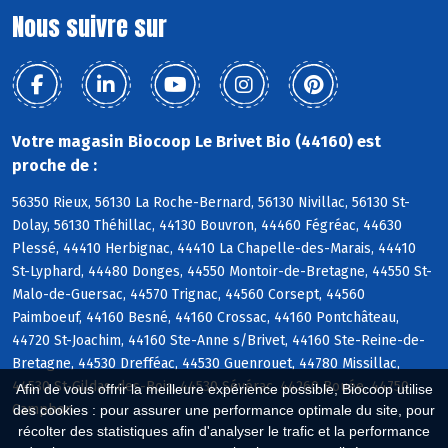
Nous suivre sur
Votre magasin Biocoop Le Brivet Bio (44160) est
proche de :
56350 Rieux, 56130 La Roche-Bernard, 56130 Nivillac, 56130 St-
Dolay, 56130 Théhillac, 44130 Bouvron, 44460 Fégréac, 44630
Plessé, 44410 Herbignac, 44410 La Chapelle-des-Marais, 44410
St-Lyphard, 44480 Donges, 44550 Montoir-de-Bretagne, 44550 St-
Malo-de-Guersac, 44570 Trignac, 44560 Corsept, 44560
Paimboeuf, 44160 Besné, 44160 Crossac, 44160 Pontchâteau,
44720 St-Joachim, 44160 Ste-Anne s/Brivet, 44160 Ste-Reine-de-
Bretagne, 44530 Drefféac, 44530 Guenrouet, 44780 Missillac,
44530 St-Gildas-des-Bois, 44530 Sévérac, 44260 Bouée, 44750
Afin de vous offrir la meilleure expérience possible, Biocoop utilise
Campbon
des cookies : pour assurer une performance optimale du site, pour
récolter des statistiques afin d'analyser le trafic et la performance