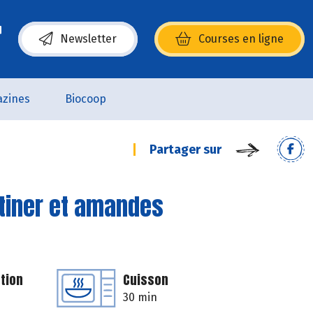
Newsletter
Courses en ligne
(s’ouvre dans une nouvelle fenêtre)
zines
Biocoop
Partager sur
rtiner et amandes
tion
Cuisson
30 min