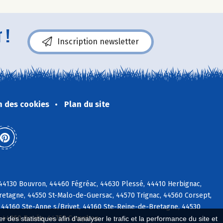
 !
Inscription newsletter
n des cookies
Plan du site
c, 44130 Bouvron, 44460 Fégréac, 44630 Plessé, 44410 Herbignac,
etagne, 44550 St-Malo-de-Guersac, 44570 Trignac, 44560 Corsept,
 44160 Ste-Anne s/Brivet, 44160 Ste-Reine-de-Bretagne, 44530
ac, 44260 Bouée, 44750 Campbon
 des statistiques afin d'analyser le trafic et la performance du site et