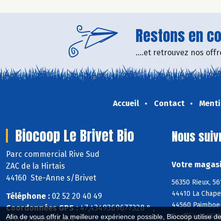
Restons en con
....et retrouvez nos of
Accueil
Contact
Menti
Biocoop Le Brivet Bio
Nous suiv
Parc commercial Rive Sud
Votre magasi
ZAC de la Hirtais
44160 Ste-Anne s/Brivet
56350 Rieux, 56
44410 La Chape
Téléphone :
02 52 20 40 49
44560 Paimboeu
Coordonnées GPS :
47,4349369677328 ° ,
Drefféac, 4453
Afin de vous offrir la meilleure expérience possible, Biocoop utilise d
-2,07225649626465 °