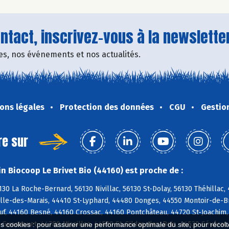
tact, inscrivez-vous à la newsletter
fres, nos événements et nos actualités.
ons légales
Protection des données
CGU
Gestio
re sur
n Biocoop Le Brivet Bio (44160) est proche de :
130 La Roche-Bernard, 56130 Nivillac, 56130 St-Dolay, 56130 Théhilla
lle-des-Marais, 44410 St-Lyphard, 44480 Donges, 44550 Montoir-de-Br
f, 44160 Besné, 44160 Crossac, 44160 Pontchâteau, 44720 St-Joachim,
0 Guenrouet, 44780 Missillac, 44530 St-Gildas-des-Bois, 44530 Sévér
es cookies : pour assurer une performance optimale du site, pour récolter