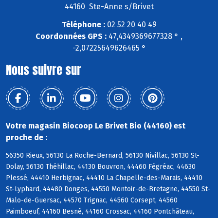
44160 Ste-Anne s/Brivet
Téléphone :
02 52 20 40 49
Coordonnées GPS :
47,4349369677328 ° ,
-2,07225649626465 °
Nous suivre sur
Votre magasin Biocoop Le Brivet Bio (44160) est
proche de :
56350 Rieux, 56130 La Roche-Bernard, 56130 Nivillac, 56130 St-
Dolay, 56130 Théhillac, 44130 Bouvron, 44460 Fégréac, 44630
Plessé, 44410 Herbignac, 44410 La Chapelle-des-Marais, 44410
St-Lyphard, 44480 Donges, 44550 Montoir-de-Bretagne, 44550 St-
Malo-de-Guersac, 44570 Trignac, 44560 Corsept, 44560
Paimboeuf, 44160 Besné, 44160 Crossac, 44160 Pontchâteau,