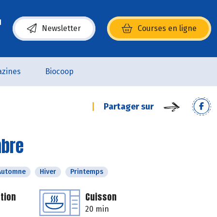
Newsletter
Courses en ligne
(s’ouvre dans une nouvelle fenêtre)
zines
Biocoop
Partager sur
mbre
Automne
Hiver
Printemps
tion
Cuisson
20 min