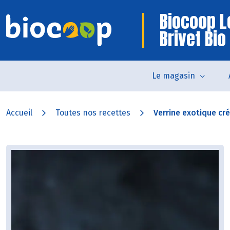
Biocoop L
Brivet Bio
Le magasin
Accueil
Toutes nos recettes
Verrine exotique cré