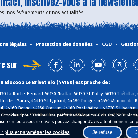
tact, inscrivez-vous à la newsletter
fres, nos événements et nos actualités.
ons légales
Protection des données
CGU
Gestio
re sur
n Biocoop Le Brivet Bio (44160) est proche de :
130 La Roche-Bernard, 56130 Nivillac, 56130 St-Dolay, 56130 Théhilla
lle-des-Marais, 44410 St-Lyphard, 44480 Donges, 44550 Montoir-de-Br
f, 44160 Besné, 44160 Crossac, 44160 Pontchâteau, 44720 St-Joachim,
0 Guenrouet, 44780 Missillac, 44530 St-Gildas-des-Bois, 44530 Sévér
es cookies : pour assurer une performance optimale du site, pour récolter
isée en toute sécurité. Vous pouvez changer d'avis à tout moment en 
r plus et paramétrer les cookies
Je refuse
J
Biocoop.fr
Le ré