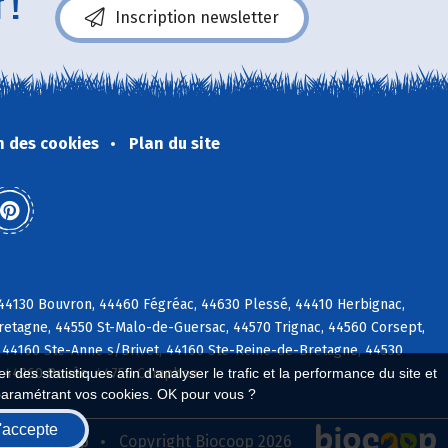
 !
Inscription newsletter
n des cookies
Plan du site
c, 44130 Bouvron, 44460 Fégréac, 44630 Plessé, 44410 Herbignac,
etagne, 44550 St-Malo-de-Guersac, 44570 Trignac, 44560 Corsept,
 44160 Ste-Anne s/Brivet, 44160 Ste-Reine-de-Bretagne, 44530
ac, 44260 Bouée, 44750 Campbon
 des statistiques afin d'analyser le trafic et la performance du site et
paramétrant vos cookies. OK pour vous ?
'accepte
seau Biocoop
Copyright Biocoop 2026