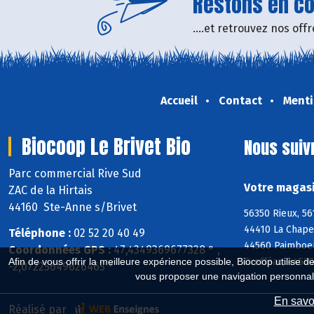
Restons en con
....et retrouvez nos of
Accueil
Contact
Menti
Biocoop Le Brivet Bio
Nous suiv
Parc commercial Rive Sud
Votre magasi
ZAC de la Hirtais
44160 Ste-Anne s/Brivet
56350 Rieux, 56
44410 La Chape
Téléphone :
02 52 20 40 49
44560 Paimboeu
Coordonnées GPS :
47,4349369677328 ° ,
Drefféac, 4453
Afin de vous offrir la meilleure expérience possible, Biocoop utilise d
-2,07225649626465 °
vous proposer une navigation personnal
En savoi
Réalisé par