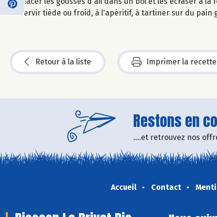
Placer les gousses d'ail dans un bol et les écraser à la 
Servir tiède ou froid, à l'apéritif, à tartiner sur du pain
Retour à la liste
Imprimer la recette
Restons en con
....et retrouvez nos of
Accueil
Contact
Menti