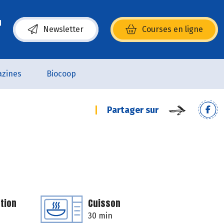
Newsletter
Courses en ligne
(s’ouvre dans une nouvelle fenêtre)
zines
Biocoop
Partager sur
tion
Cuisson
30 min