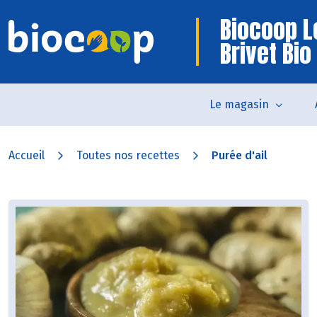
Biocoop L
Brivet Bio
Le magasin
Accueil
Toutes nos recettes
Purée d'ail