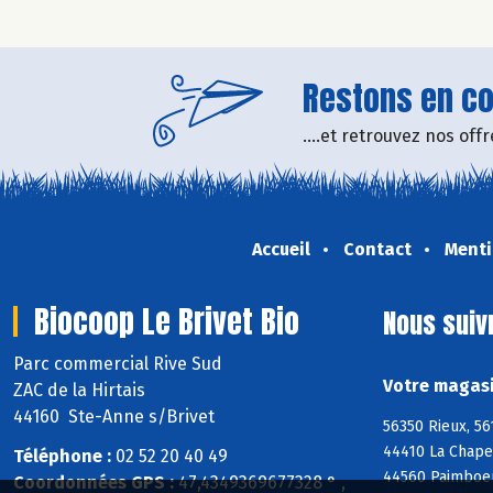
Restons en con
....et retrouvez nos of
Accueil
Contact
Menti
Biocoop Le Brivet Bio
Nous suiv
Parc commercial Rive Sud
Votre magasi
ZAC de la Hirtais
44160 Ste-Anne s/Brivet
56350 Rieux, 56
44410 La Chape
Téléphone :
02 52 20 40 49
44560 Paimboeu
Coordonnées GPS :
47,4349369677328 ° ,