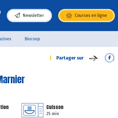
Newsletter
Courses en ligne
(s’ouvre dans une nouvelle fenêtre)
zines
Biocoop
Partager sur
Marnier
tion
Cuisson
25 min