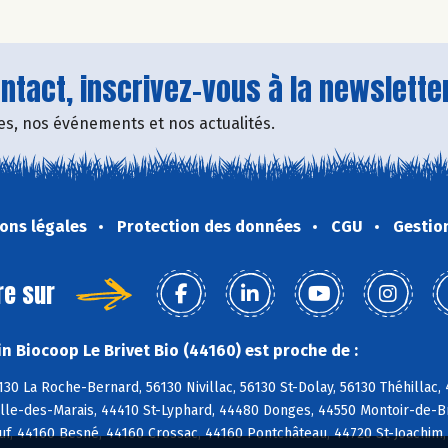
tact, inscrivez-vous à la newsletter
fres, nos événements et nos actualités.
ons légales
Protection des données
CGU
Gestio
re sur
n Biocoop Le Brivet Bio (44160) est proche de :
130 La Roche-Bernard, 56130 Nivillac, 56130 St-Dolay, 56130 Théhilla
lle-des-Marais, 44410 St-Lyphard, 44480 Donges, 44550 Montoir-de-Br
f, 44160 Besné, 44160 Crossac, 44160 Pontchâteau, 44720 St-Joachim,