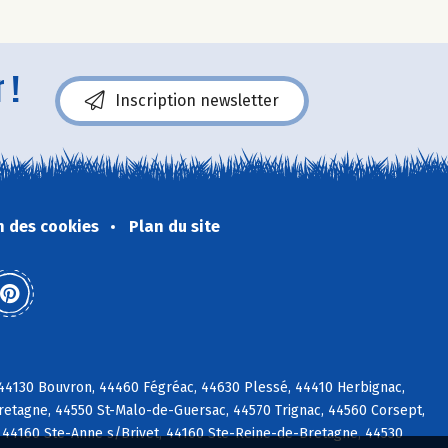
 !
Inscription newsletter
n des cookies
Plan du site
c, 44130 Bouvron, 44460 Fégréac, 44630 Plessé, 44410 Herbignac,
etagne, 44550 St-Malo-de-Guersac, 44570 Trignac, 44560 Corsept,
 44160 Ste-Anne s/Brivet, 44160 Ste-Reine-de-Bretagne, 44530