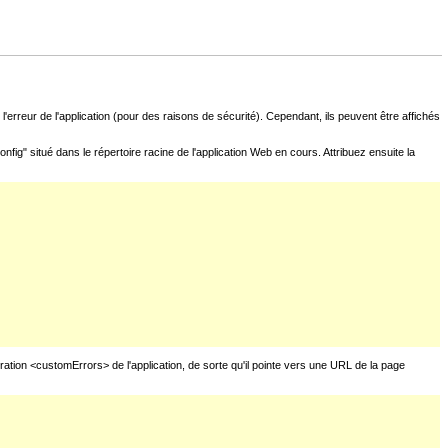
l'erreur de l'application (pour des raisons de sécurité). Cependant, ils peuvent être affichés
fig" situé dans le répertoire racine de l'application Web en cours. Attribuez ensuite la
uration <customErrors> de l'application, de sorte qu'il pointe vers une URL de la page