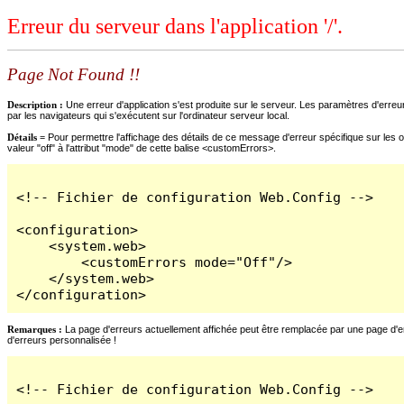
Erreur du serveur dans l'application '/'.
Page Not Found !!
Description :
Une erreur d'application s'est produite sur le serveur. Les paramètres d'erreur
par les navigateurs qui s'exécutent sur l'ordinateur serveur local.
Détails =
Pour permettre l'affichage des détails de ce message d'erreur spécifique sur les o
valeur "off" à l'attribut "mode" de cette balise <customErrors>.
<!-- Fichier de configuration Web.Config -->

<configuration>

    <system.web>

        <customErrors mode="Off"/>

    </system.web>

</configuration>
Remarques :
La page d'erreurs actuellement affichée peut être remplacée par une page d'erre
d'erreurs personnalisée !
<!-- Fichier de configuration Web.Config -->
