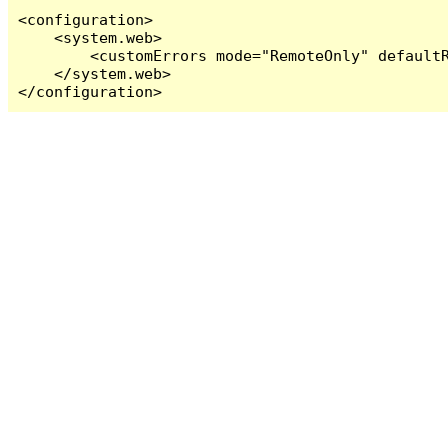
<configuration>

    <system.web>

        <customErrors mode="RemoteOnly" defaultR
    </system.web>

</configuration>