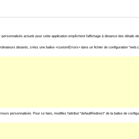
 personnalisés actuels pour cette application empêchent l'affichage à distance des détails de 
rdinateurs distants, créez une balise <customErrors> dans un fichier de configuration "web.con
urs personnalisée. Pour ce faire, modifiez l'attribut "defaultRedirect" de la balise de config