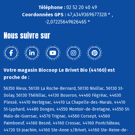
Téléphone :
02 52 20 40 49
Coordonnées GPS :
47,4349369677328 ° ,
-2,07225649626465 °
Nous suivre sur
Votre magasin Biocoop Le Brivet Bio (44160) est
proche de :
56350 Rieux, 56130 La Roche-Bernard, 56130 Nivillac, 56130 St-
Dolay, 56130 Théhillac, 44130 Bouvron, 44460 Fégréac, 44630
Plessé, 44410 Herbignac, 44410 La Chapelle-des-Marais, 44410
St-Lyphard, 44480 Donges, 44550 Montoir-de-Bretagne, 44550 St-
Malo-de-Guersac, 44570 Trignac, 44560 Corsept, 44560
Paimboeuf, 44160 Besné, 44160 Crossac, 44160 Pontchâteau,
44720 St-Joachim, 44160 Ste-Anne s/Brivet, 44160 Ste-Reine-de-