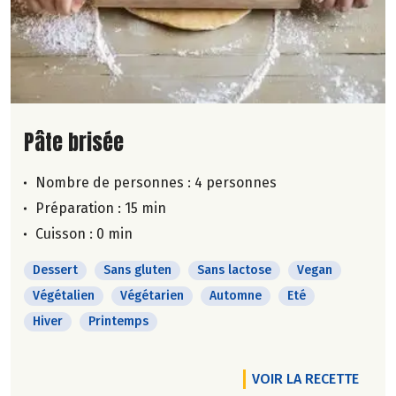
Lire la suite de la recette
Pâte brisée
Nombre de personnes :
4 personnes
Préparation : 15 min
Cuisson : 0 min
Dessert
Sans gluten
Sans lactose
Vegan
Végétalien
Végétarien
Automne
Eté
Hiver
Printemps
VOIR LA RECETTE