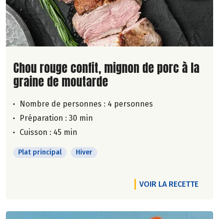
Lire la suite de la recette
Chou rouge confit, mignon de porc à la
graine de moutarde
Nombre de personnes :
4 personnes
Préparation : 30 min
Cuisson : 45 min
Plat principal
Hiver
VOIR LA RECETTE