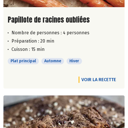
Lire la suite de la recette
Papillote de racines oubliées
Nombre de personnes :
4 personnes
Préparation : 20 min
Cuisson : 15 min
Plat principal
Automne
Hiver
VOIR LA RECETTE