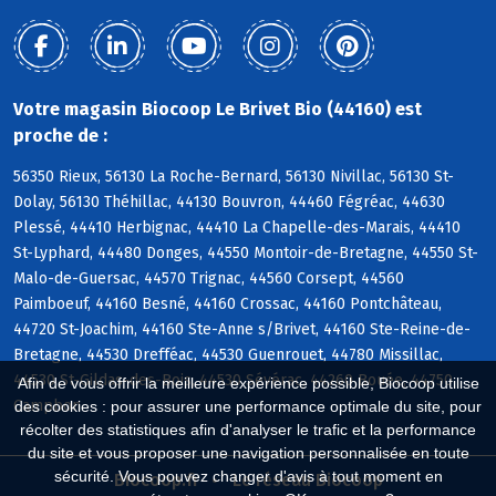
Votre magasin Biocoop Le Brivet Bio (44160) est
proche de :
56350 Rieux, 56130 La Roche-Bernard, 56130 Nivillac, 56130 St-
Dolay, 56130 Théhillac, 44130 Bouvron, 44460 Fégréac, 44630
Plessé, 44410 Herbignac, 44410 La Chapelle-des-Marais, 44410
St-Lyphard, 44480 Donges, 44550 Montoir-de-Bretagne, 44550 St-
Malo-de-Guersac, 44570 Trignac, 44560 Corsept, 44560
Paimboeuf, 44160 Besné, 44160 Crossac, 44160 Pontchâteau,
44720 St-Joachim, 44160 Ste-Anne s/Brivet, 44160 Ste-Reine-de-
Bretagne, 44530 Drefféac, 44530 Guenrouet, 44780 Missillac,
44530 St-Gildas-des-Bois, 44530 Sévérac, 44260 Bouée, 44750
Afin de vous offrir la meilleure expérience possible, Biocoop utilise
Campbon
des cookies : pour assurer une performance optimale du site, pour
récolter des statistiques afin d'analyser le trafic et la performance
du site et vous proposer une navigation personnalisée en toute
sécurité. Vous pouvez changer d'avis à tout moment en
Biocoop.fr
Le réseau Biocoop