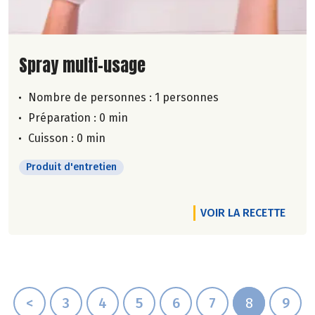
Lire la suite de la recette
Spray multi-usage
Nombre de personnes :
1 personnes
Préparation : 0 min
Cuisson : 0 min
Produit d'entretien
VOIR LA RECETTE
<
3
4
5
6
7
8
9